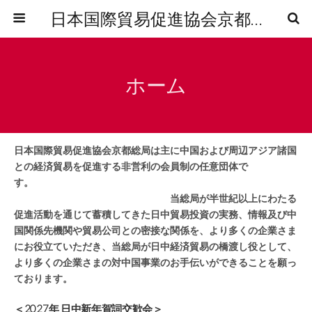
日本国際貿易促進協会京都総局
ホーム
日本国際貿易促進協会京都総局は主に中国および周辺アジア諸国
との経済貿易を促進する非営利の会員制の任意団体で
す。
当総局が半世紀以上にわたる
促進活動を通じて蓄積してきた日中貿易投資の実務、情報及び中
国関係先機関や貿易公司との密接な関係を、より多くの企業さま
にお役立ていただき、当総局が日中経済貿易の橋渡し役として、
より多くの企業さまの対中国事業のお手伝いができることを願っ
ております。
＜2027年 日中新年賀詞交歓会＞