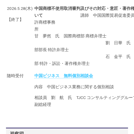
2026.5.28(木)
中国商標不使用取消審判及びその対応・意匠・著作
いて
講師 中国国際貿易促進委
【終了】
許商標事務
甘 夢然 氏 国際商標部 商標弁理士
劉 日華 氏 機
部部長 特許弁理士
石 金平 氏 法
部 特許・訴訟・著作権弁理士
随時受付
中国ビジネス 無料個別相談会
内容 中国ビジネス業務に関する個別相談
相談員 劉 航 氏 TJCC コンサルティンググル
副総経理
＞お申込みはこちら
視察団